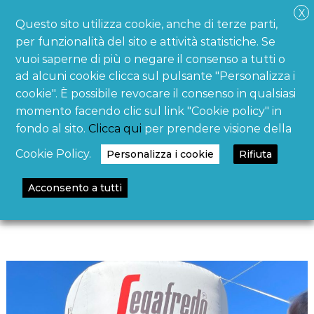
S
X
O
c
Questo sito utilizza cookie, anche di terze parti,
a
o
m
l
per funzionalità del sito e attività statistiche. Se
m
n
t
vuoi saperne di più o negare il consenso a tutti o
u
i
n
a
ad alcuni cookie clicca sul pulsante "Personalizza i
i
a
a
cookie". È possibile revocare il consenso in qualsiasi
c
l
a
momento facendo clic sul link "Cookie policy" in
z
c
fondo al sito.
Clicca qui
per prendere visione della
i
o
o
Cookie Policy.
Personalizza i cookie
Rifiuta
n
n
e
t
Con Segafredo, una pedalata
e
Acconsento a tutti
e
d
Gourmet sul Montello
n
e
v
u
e
t
n
o
t
i