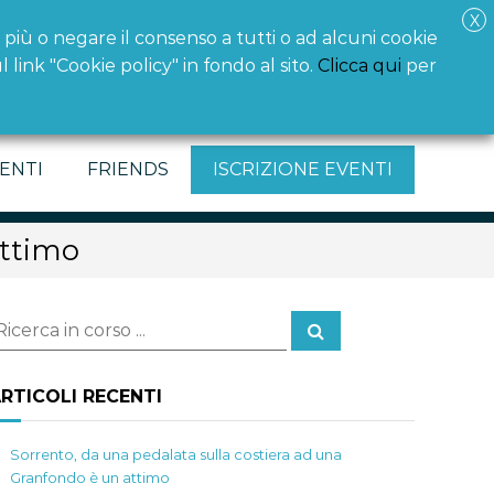
X
i più o negare il consenso a tutti o ad alcuni cookie
 link "Cookie policy" in fondo al sito.
Clicca qui
per
m
Anna Valerio
annavalerio.omnia@gmail.com
ENTI
FRIENDS
ISCRIZIONE EVENTI
attimo
C
e
r
c
a
RTICOLI RECENTI
Sorrento, da una pedalata sulla costiera ad una
Granfondo è un attimo