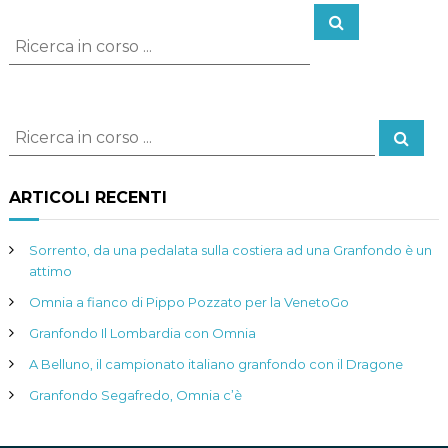
C
C
e
e
r
c
r
a
c
a
C
:
C
e
e
r
c
r
a
ARTICOLI RECENTI
c
a
:
Sorrento, da una pedalata sulla costiera ad una Granfondo è un
attimo
Omnia a fianco di Pippo Pozzato per la VenetoGo
Granfondo Il Lombardia con Omnia
A Belluno, il campionato italiano granfondo con il Dragone
Granfondo Segafredo, Omnia c’è